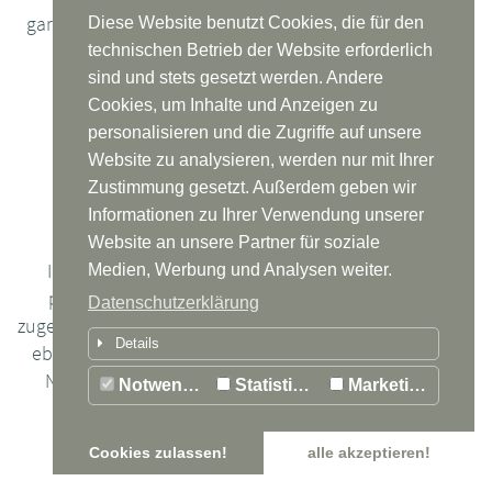
garantieren einen unterbrechungsfreien und sicheren
Diese Website benutzt Cookies, die für den
Betrieb.
technischen Betrieb der Website erforderlich
sind und stets gesetzt werden. Andere
Cookies, um Inhalte und Anzeigen zu
personalisieren und die Zugriffe auf unsere
Website zu analysieren, werden nur mit Ihrer
Zustimmung gesetzt. Außerdem geben wir
Informationen zu Ihrer Verwendung unserer
Leistung, Innovation und Service rund um die
Website an unsere Partner für soziale
Informationstechnologie: Das bietet ITS-Systems,
Medien, Werbung und Analysen weiter.
passgenau auf die jeweiligen Bedürfnisse vor Ort
Datenschutzerklärung
zugeschnitten. Beratung und Systementwicklung zählen
Details
ebenso zu den Dienstleistungen, wie der Betrieb von
Netzwerken oder der gesamten Infrastruktur vom
Notwendig
Statistiken
Marketing
Arbeitsplatz bis zum Server.
Cookies zulassen!
alle akzeptieren!