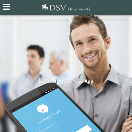
kommpet
App
mit neuer