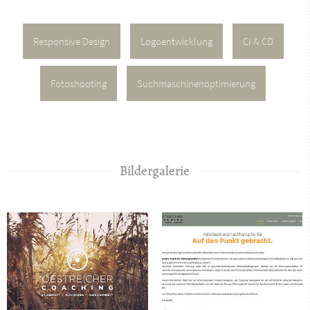
Responsive Design
Logoentwicklung
CI & CD
Fotoshooting
Suchmaschinenoptimierung
Bildergalerie