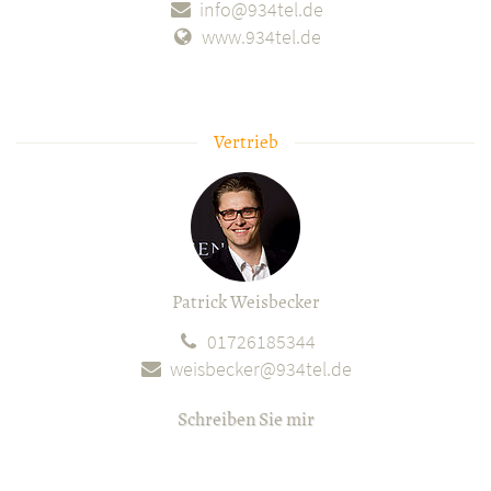
info@934tel.de
www.934tel.de
Vertrieb
Patrick Weisbecker
01726185344
weisbecker@934tel.de
Schreiben Sie mir