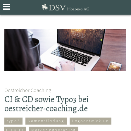
Oestreicher Coaching
CI & CD sowie Typo3 bei
oestreicher-coaching.de
typo3
Namensfindung
Logoentwicklun
CD & CI
Marketingberatung