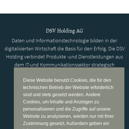
DSV Holding AG
Daten und Informationstechnologie bilden in der
digitalisierten Wirtschaft die Basis für den Erfolg. Die DSV
Holding verbindet Produkte -und Dienstleistungen aus
dem IT-und Kommunikationssektor strategisch
miteinander und ermöglicht so weitreichende
Synergien zum Nutzen unserer Kunden.
Diese Website benutzt Cookies, die für den
technischen Betrieb der Website erforderlich
sind und stets gesetzt werden. Andere
Lernen Sie uns kennen...
Cookies, um Inhalte und Anzeigen zu
Standort Deutschland
personalisieren und die Zugriffe auf unsere
Website zu analysieren, werden nur mit Ihrer
DSV Holding AG
Zustimmung gesetzt. Außerdem geben wir
Dammer Weg 37