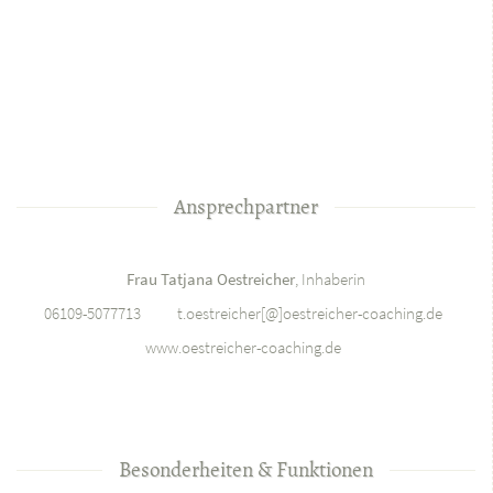
Ansprechpartner
Frau Tatjana Oestreicher
, Inhaberin
06109-5077713
ed.gnihcaoc-rehciertseo[@]rehciertseo.t
www.oestreicher-coaching.de
Besonderheiten & Funktionen