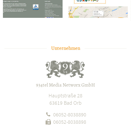
Unternehmen
934tel Media Networx GmbH
Hauptstraße 28
63619 Bad Orb
06052-8038890
06052-8038898