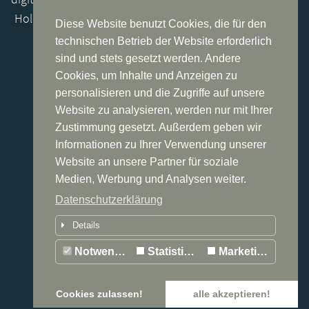
Holding verbindet Produkte -und Dienstleistungen aus
Diese Website benutzt Cookies, die für den
dem IT-und Kommunikationssektor strategisch
technischen Betrieb der Website erforderlich
miteinander und ermöglicht so weitreichende
sind und stets gesetzt werden. Andere
Synergien zum Nutzen unserer Kunden.
Cookies, um Inhalte und Anzeigen zu
personalisieren und die Zugriffe auf unsere
Website zu analysieren, werden nur mit Ihrer
Lernen Sie uns kennen...
Zustimmung gesetzt. Außerdem geben wir
Standort Deutschland
Informationen zu Ihrer Verwendung unserer
Website an unsere Partner für soziale
DSV Holding AG
Medien, Werbung und Analysen weiter.
Dammer Weg 37
Datenschutzerklärung
63773 Goldbach
Details
Email:
info@dsv.ag
Notwendig
Statistiken
Marketing
Web:
www.dsv.ag
Cookies zulassen!
alle akzeptieren!