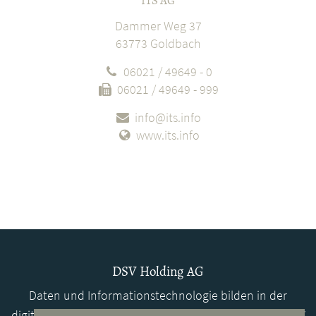
ITS AG
Dammer Weg 37
63773 Goldbach
06021 / 49649 - 0
06021 / 49649 - 999
info@its.info
www.its.info
DSV Holding AG
Daten und Informationstechnologie bilden in der
digitalisierten Wirtschaft die Basis für den Erfolg. Die DSV