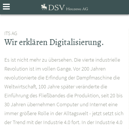
ITS AG
Wir erklären Digitalisierung.
Es ist nicht mehr zu übersehen. Die vierte industrielle
Revolution ist im vollen Gange. Vor 200 Jahren
revolutionierte die Erfindung der Dampfmaschine die
Weltwirtschaft, 100 Jahre später veränderte die
Einführung des Fließbandes die Produktion, seit 20 bis
30 Jahren übernehmen Computer und Internet eine
immer größere Rolle in der Alltagswelt - jetzt setzt sich
der Trend mit der Industrie 4.0 fort. In der Industrie 4.0